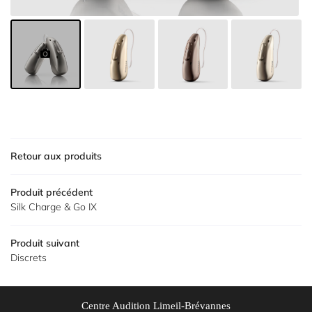
Inscription News
Actualités
Contact
Rejoignez-nous

Retour aux produits
Produit précédent
Silk Charge & Go IX
Produit suivant
Discrets
Centre Audition Limeil-Brévannes