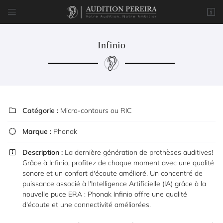


8 rue du Marché
77170 Brie-Comte-Robert
01 85 76 05 57
Infinio
Catégorie :
Micro-contours ou RIC

Marque :
Phonak

Description :
Adresse email de réception
La dernière génération de prothèses auditives!


Grâce à Infinio, profitez de chaque moment avec une qualité
sonore et un confort d'écoute amélioré. Un concentré de
Code Captcha

puissance associé à l'Intelligence Artificielle (IA) grâce à la
nouvelle puce ERA : Phonak Infinio offre une qualité
Rafraîchir le captcha
d'écoute et une connectivité améliorées.

En cochant cette case, vous consentez à recevoir nos propositions commerciales à