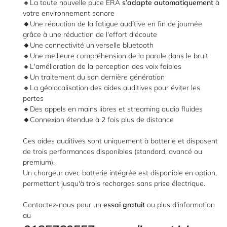
🔸La toute nouvelle puce ERA
s’adapte automatiquement
à
l'adresse email indiqué ci-dessus. Vous pouvez vous désinscrire à tout moment en
utilisant
le formulaire de désinscription
.
votre environnement sonore
🔸
Une réduction de la fatigue auditive en fin de journée
Inscription
grâce à une réduction de l'effort d'écoute
🔸
Une connectivité universelle bluetooth
🔸Une meilleure compréhension de la parole dans le bruit
🔸L'amélioration de la perception des voix faibles
🔸Un traitement du son dernière génération
🔸La géolocalisation des aides auditives pour éviter les
pertes
🔸Des appels en mains libres et streaming audio fluides
🔸
Connexion étendue à 2 fois plus de distance
Ces aides auditives sont uniquement à batterie et disposent
de trois performances disponibles (standard, avancé ou
premium).
Un chargeur avec batterie intégrée est disponible en option,
permettant jusqu'à trois recharges sans prise électrique.
Contactez-nous pour un
essai gratuit
ou plus d'information
au