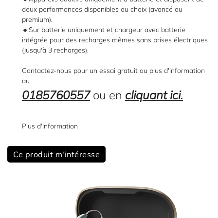
deux performances disponibles au choix (avancé ou
premium).
🔸Sur batterie uniquement et chargeur avec batterie
intégrée pour des recharges mêmes sans prises électriques
(jusqu'à 3 recharges).
Contactez-nous pour un essai gratuit ou plus d'information
au
0185760557
ou en
cliquant ici
.
Plus d'information
Accueil
Une question
Les appareils
Ce produit m'intéresse
auditifs
01 85 76 05 
Nos
services
Nos