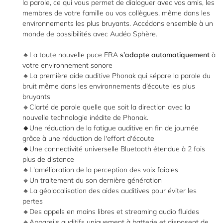
la parole, ce qui vous permet de dialoguer avec vos amis, les
l'adresse email indiqué ci-dessus. Vous pouvez vous désinscrire à tout moment en
utilisant
le formulaire de désinscription
.
membres de votre famille ou vos collègues, même dans les
environnements les plus bruyants. Accédons ensemble à un
Inscription
monde de possibilités avec Audéo Sphère.
🔸La toute nouvelle puce ERA
s’adapte automatiquement
à
votre environnement sonore
🔸La première aide auditive Phonak qui sépare la parole du
bruit même dans les environnements d’écoute les plus
bruyants
🔸Clarté de parole quelle que soit la direction avec la
nouvelle technologie inédite de Phonak.
🔸
Une réduction de la fatigue auditive en fin de journée
grâce à une réduction de l'effort d'écoute
🔸
Une connectivité universelle Bluetooth étendue à 2 fois
plus de distance
🔸L'amélioration de la perception des voix faibles
🔸Un traitement du son dernière génération
🔸La géolocalisation des aides auditives pour éviter les
pertes
🔸Des appels en mains libres et streaming audio fluides
🔸Appareils auditifs uniquement à batterie et disposent de