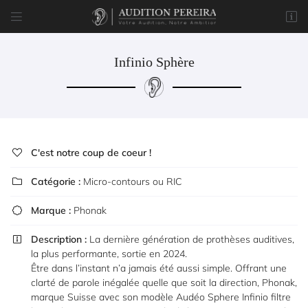


8 rue du Marché
77170 Brie-Comte-Robert
01 85 76 05 57
Infinio Sphère
C'est notre coup de coeur !

Catégorie :
Micro-contours ou RIC

Marque :
Adresse email de réception
Phonak


Description :
La dernière génération de prothèses auditives,

Code Captcha

la plus performante, sortie en 2024.
Être dans l’instant n’a jamais été aussi simple. Offrant une
Rafraîchir le captcha
clarté de parole inégalée quelle que soit la direction, Phonak,

marque Suisse avec son modèle Audéo Sphere Infinio filtre
En cochant cette case, vous consentez à recevoir nos propositions commerciales à