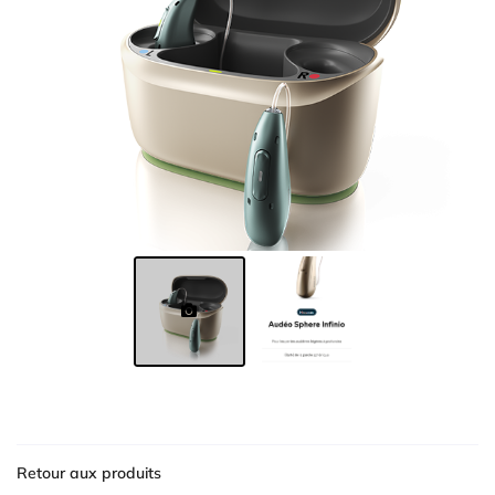
produits
Avis
Restez inform
Inscription News
Actualités
Contact
Rejoignez-nous

Retour aux produits