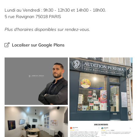
services
Lundi au Vendredi : 9h30 - 12h30 et 14h00 - 18h00.
Nos
5 rue Ravignan 75018 PARIS
produits
Plus d'horaires disponibles sur rendez-vous.
Avis
Restez inform
Localiser sur Google Plans
Inscription News
Actualités
Contact
Rejoignez-nous
