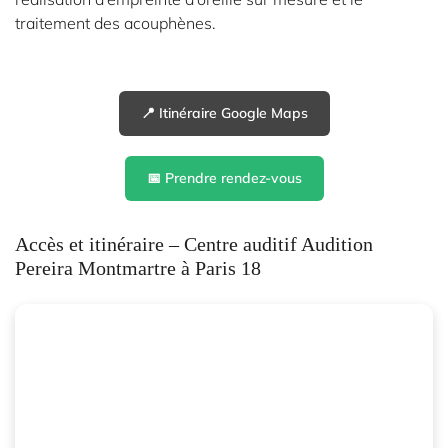
l'adresse email indiqué ci-dessus. Vous pouvez vous désinscrire à tout moment en
traitement des acouphènes.
utilisant
le formulaire de désinscription
.
Inscription
📍 Itinéraire Google Maps
📅 Prendre rendez-vous
Accès et itinéraire – Centre auditif Audition
Pereira Montmartre à Paris 18