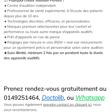
🧑‍⚕️
Pourquoi choisir Audition Pereira ?
🔸Centre d'audition indépendant
🔸Professionnel de santé expérimenté, à l’écoute des patients
depuis plus de 10 ans
🔸Technologies discrètes, efficaces, et personnalisées
🔸Marques premium sélectionnées pour leur confort et
performance ou toute autre marque d'appareils auditifs
🔸Prêt d'appareils en cas de panne
🔸
Réglages par mesure in-vivo (REM = real-ear-mesurement)
pour un ajustement précis et personnalisé selon votre audition
🔸Suivi illimité, minimum 2 fois par an pendant toute la durée
des appareils auditifs
Accueil
Une question
Prenez rendez-vous gratuitement au
Les appareils
0149251464,
Doctolib
, ou
Whatsapp
auditifs
Vous pouvez également
prendre contact en cliquant ici
, nous
01 85 76 05 
Nos
vous recontacterons.