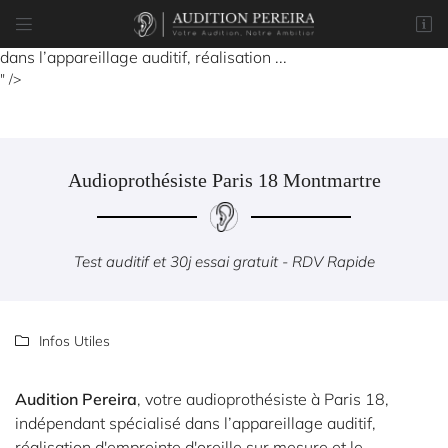
Audition Pereira


, votre audioprothésiste à Paris 18, indépendant spécialisé
8 rue du Marché
dans l’appareillage auditif, réalisation ...
77170 Brie-Comte-Robert
" />
01 85 76 05 57
Audioprothésiste Paris 18 Montmartre
Test auditif et 30j essai gratuit - RDV Rapide
Adresse email de réception

Infos Utiles

Code Captcha

Audition Pereira
, votre audioprothésiste à Paris 18,
Rafraîchir le captcha

indépendant spécialisé dans l’appareillage auditif,
réalisation d'empreinte d'oreille sur mesure et le
En cochant cette case, vous consentez à recevoir nos propositions commerciales à