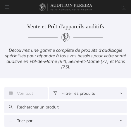


8 rue du Marché
77170 Brie-Comte-Robert
01 85 76 05 57
Vente et Prêt d'appareils auditifs
Découvrez une gamme complète de produits d'audiologie
spécialisés pour répondre à tous vos besoins pour votre santé
auditive en Val-de-Marne (94), Seine-et-Marne (77) et Paris
(75).
Adresse email de réception

Voir tout
Filtrer les produits


Code Captcha


Rafraîchir le captcha
Trier par


En cochant cette case, vous consentez à recevoir nos propositions commerciales à