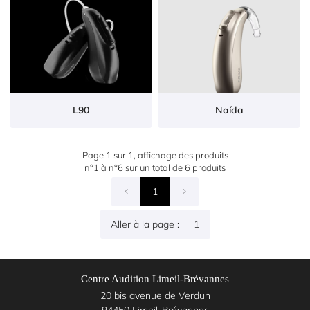
01 85 76 05 
Nos
services
Nos
produits
L90
Naída
Avis
Restez inform
Inscription News
Actualités
Page 1 sur 1,
affichage des produits
n°1 à n°6 sur un total de 6
produits
1
Contact
Rejoignez-nous
Aller à la page :

Centre Audition Limeil-Brévannes
20 bis avenue de Verdun