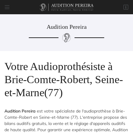


8 rue du Marché
77170 Brie-Comte-Robert
01 85 76 05 57
Audition Pereira
Votre Audioprothésiste à
Brie-Comte-Robert, Seine-
et-Marne(77)
Adresse email de réception

Code Captcha

Audition Pereira
est votre spécialiste de l'audioprothèse à Brie-
Comte-Robert en Seine-et-Marne (77). L'entreprise propose des
Rafraîchir le captcha

bilans auditifs gratuits, la vente et le réglage d'appareils auditifs
de haute qualité. Pour garantir une expérience optimale, Audition
En cochant cette case, vous consentez à recevoir nos propositions commerciales à