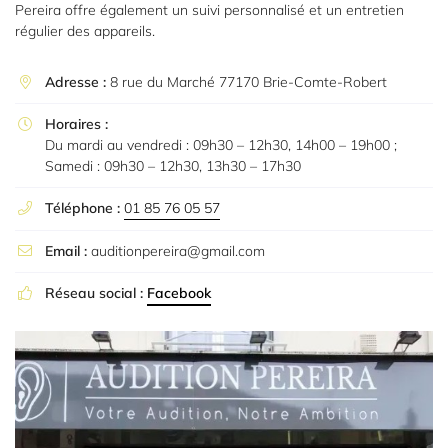
Pereira offre également un suivi personnalisé et un entretien
l'adresse email indiqué ci-dessus. Vous pouvez vous désinscrire à tout moment en
utilisant
le formulaire de désinscription
.
régulier des appareils.
Inscription
Adresse :
8 rue du Marché 77170 Brie-Comte-Robert

Horaires :

Du mardi au vendredi : 09h30 – 12h30, 14h00 – 19h00 ;
Samedi : 09h30 – 12h30, 13h30 – 17h30
Téléphone :
01 85 76 05 57

Email :
auditionpereira@gmail.com

Réseau social :
Facebook
