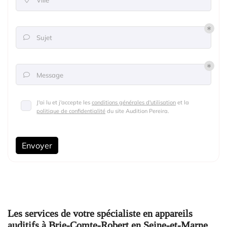
Ville
Sujet

Message

J'ai lu et j'accepte les
conditions générales d'utilisation
et la
politique de confidentialité
du site
Audition Pereira
.
Envoyer
Les services de votre spécialiste en appareils
auditifs à Brie-Comte-Robert en Seine-et-Marne