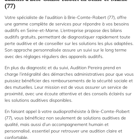
(77)
Votre spécialiste de l’audition à Brie-Comte-Robert (77), offre
une gamme complète de services pour répondre à vos besoins
auditifs en Seine-et-Marne. L’entreprise propose des bilans
auditifs gratuits, permettant de diagnostiquer rapidement toute
perte auditive et de conseiller sur les solutions les plus adaptées.
Son approche personnalisée assure un suivi sur le long terme
avec des réglages réguliers des appareils auditifs.
En plus du diagnostic et du suivi, Audition Pereira prend en
charge l’intégralité des démarches administratives pour que vous
Accueil
Une question
puissiez bénéficier des remboursements de la sécurité sociale et
des mutuelles. Leur mission est de vous assurer un service de
Les appareils
proximité, avec une écoute attentive et des conseils éclairés sur
auditifs
les solutions auditives disponibles.
01 85 76 05 
Nos
En faisant appel à votre audioprothésiste à Brie-Comte-Robert
services
(77), vous bénéficiez non seulement de solutions auditives de
qualité, mais aussi d’un accompagnement humain et
Nos
personnalisé, essentiel pour retrouver une audition claire et
produits
confortable.